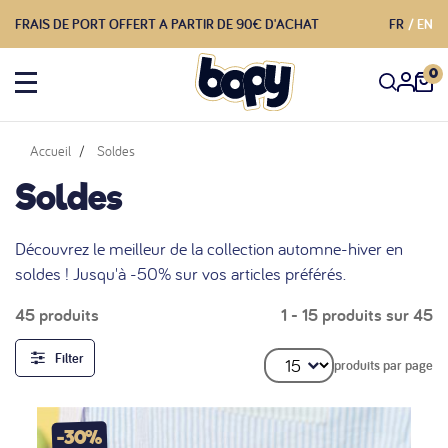
FRAIS DE PORT OFFERT A PARTIR DE 90€ D'ACHAT
FR
EN
0
Accueil
Soldes
Soldes
Découvrez le meilleur de la collection automne-hiver en
soldes ! Jusqu'à -50% sur vos articles préférés.
45 produits
1 - 15 produits sur 45
Filter
produits par page
-30%