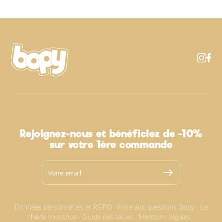
Rejoignez-nous et bénéficiez de -10%
sur votre 1ère commande
Données personnelles et RGPD
Foire aux questions Bopy
La
-
-
charte Innoshoe
Guide des tailles
Mentions légales
-
-
-