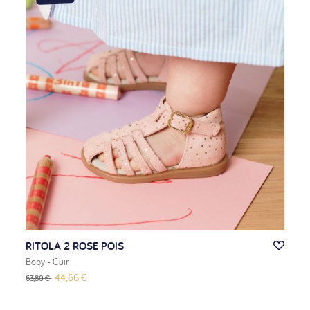
RITOLA 2 ROSE POIS
Bopy
- Cuir
44,66 €
63,80 €