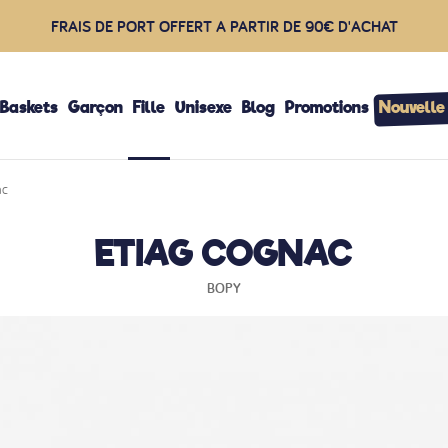
FRAIS DE PORT OFFERT A PARTIR DE 90€ D'ACHAT
 Baskets
Garçon
Fille
Unisexe
Blog
Promotions
Nouvelle
ac
ETIAG COGNAC
BOPY