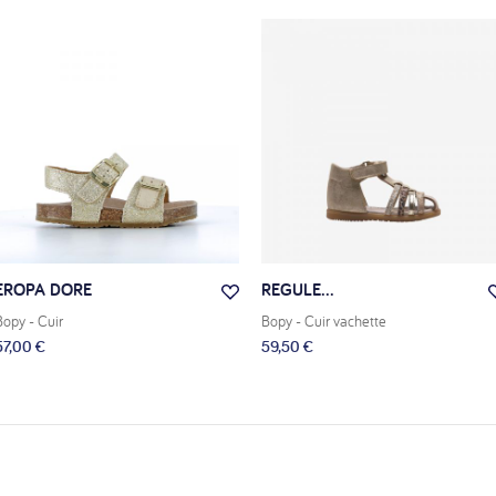
EROPA DORE
REGULE...
Bopy
- Cuir
Bopy
- Cuir vachette
57,00 €
59,50 €