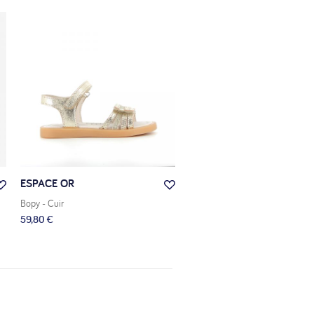
ESPACE OR
ETAMINE GOLD
Bopy
- Cuir
Bopy
- Cuir
59,80 €
58,80 €