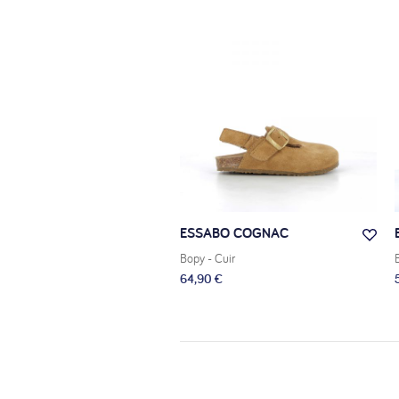
LA 2 ZÈBRE
ESSABO COGNAC
 Cuir
Bopy
- Cuir
 €
64,90 €