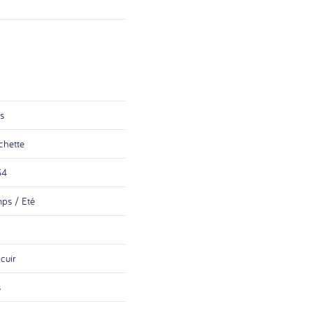
is
chette
34
mps / Eté
cuir
s