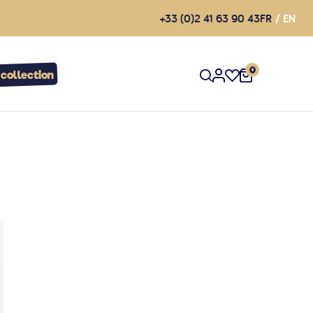
+33 (0)2 41 63 90 43
FR
EN
0
 collection