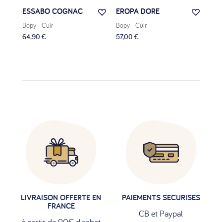
ESSABO COGNAC
EROPA DORE
REG
Bopy
- Cuir
Bopy
- Cuir
Bop
64,90 €
57,00 €
59,
LIVRAISON OFFERTE EN
PAIEMENTS SECURISES
FRANCE
CB et Paypal
à partir de 90€ d'achat