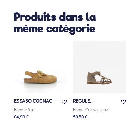
Produits dans la
même catégorie
ESSABO COGNAC
REGULE...
ES
Bopy
- Cuir
Bopy
- Cuir vachette
Bop
64,90 €
59,50 €
59,