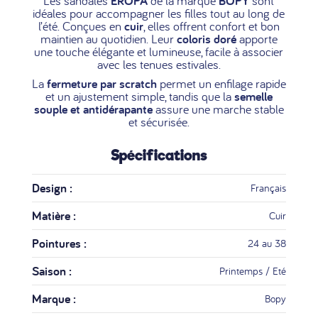
Les sandales
EROPA
de la marque
BOPY
sont
idéales pour accompagner les filles tout au long de
l’été. Conçues en
cuir
, elles offrent confort et bon
maintien au quotidien. Leur
coloris doré
apporte
une touche élégante et lumineuse, facile à associer
avec les tenues estivales.
La
fermeture par scratch
permet un enfilage rapide
et un ajustement simple, tandis que la
semelle
souple et antidérapante
assure une marche stable
et sécurisée.
Spécifications
Design :
Français
Matière :
Cuir
Pointures :
24 au 38
Saison :
Printemps / Eté
Marque :
Bopy